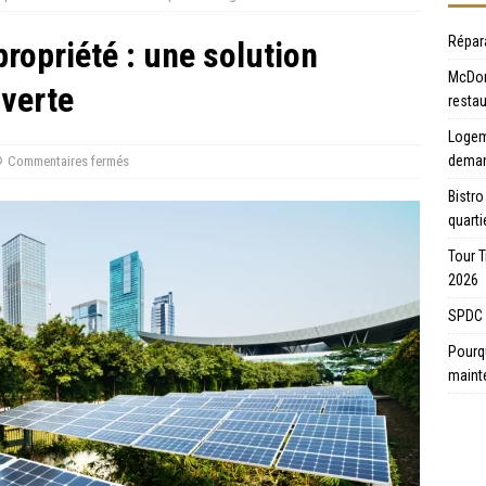
Répara
ropriété : une solution
McDon
 verte
resta
Logeme
dema
Commentaires fermés
Bistro
quarti
Tour T
2026
SPDC c
Pourq
maint