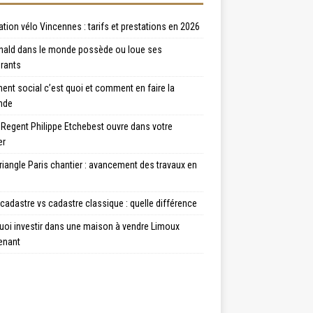
tion vélo Vincennes : tarifs et prestations en 2026
ald dans le monde possède ou loue ses
urants
nt social c’est quoi et comment en faire la
nde
 Regent Philippe Etchebest ouvre dans votre
er
riangle Paris chantier : avancement des travaux en
adastre vs cadastre classique : quelle différence
uoi investir dans une maison à vendre Limoux
enant