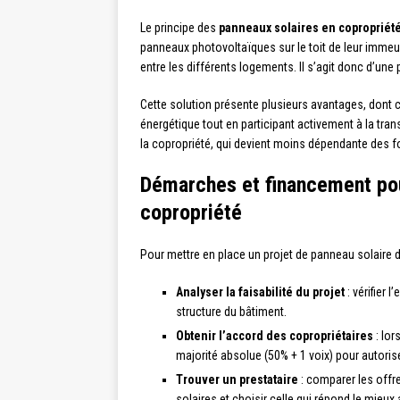
Le principe des
panneaux solaires en copropriét
panneaux photovoltaïques sur le toit de leur immeub
entre les différents logements. Il s’agit donc d’une 
Cette solution présente plusieurs avantages, dont c
énergétique tout en participant activement à la tra
la copropriété, qui devient moins dépendante des fo
Démarches et financement pour
copropriété
Pour mettre en place un projet de panneau solaire d
Analyser la faisabilité du projet
: vérifier l
structure du bâtiment.
Obtenir l’accord des copropriétaires
: lor
majorité absolue (50% + 1 voix) pour autorise
Trouver un prestataire
: comparer les offre
solaires et choisir celle qui répond le mieux